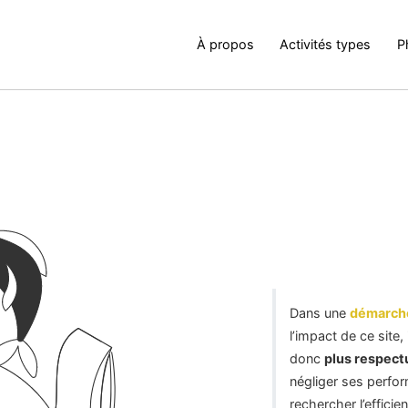
À propos
Activités types
P
rmation CDUI
site d'exemple WordPress
Dans une
démarche
l’impact de ce site,
donc
plus respect
négliger ses perfo
rechercher l’efficie