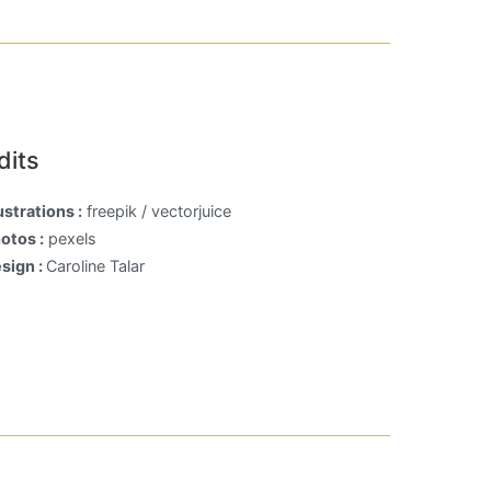
dits
lustrations :
freepik / vectorjuice
otos :
pexels
sign :
Caroline Talar