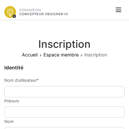
Aller
au
contenu
Formation CDUI
Un site d'exemple WordPress
Inscription
Accueil
Espace membre
Inscription
Identité
Nom d’utilisateur
*
Prénom
Nom